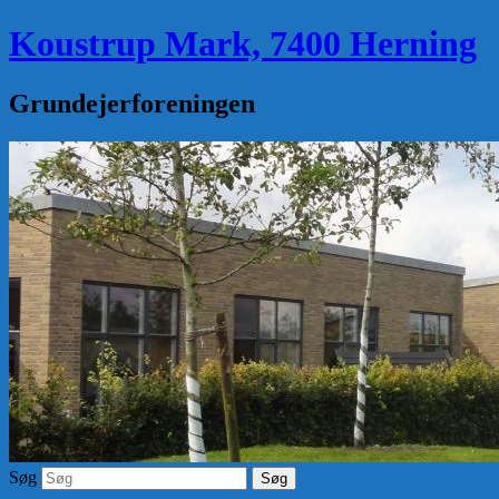
Koustrup Mark, 7400 Herning
Grundejerforeningen
Søg