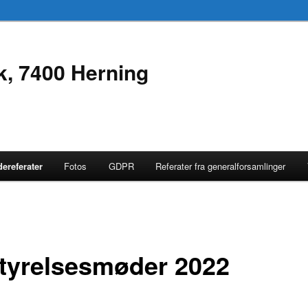
k, 7400 Herning
ereferater
Fotos
GDPR
Referater fra generalforsamlinger
tyrelsesmøder 2022