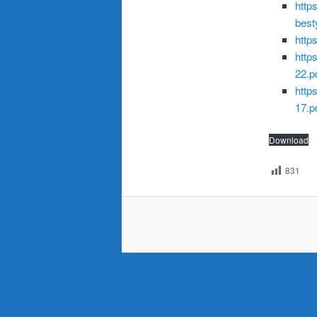
http
best
http
http
22.p
http
17.p
Download
831