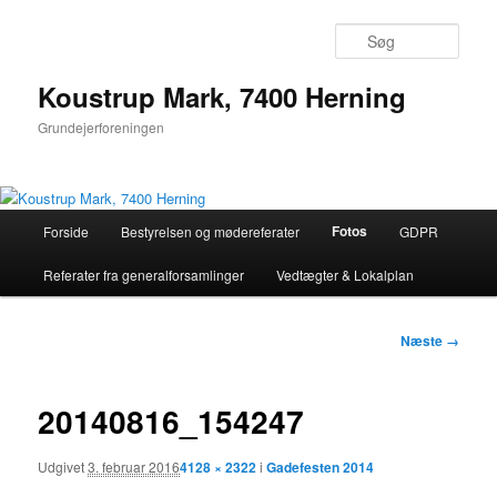
Søg
Koustrup Mark, 7400 Herning
Grundejerforeningen
Hovedmenu
Fotos
Forside
Bestyrelsen og mødereferater
GDPR
Fortsæt
Referater fra generalforsamlinger
Vedtægter & Lokalplan
til
primært
Billednavigation
Næste →
indhold
20140816_154247
Udgivet
3. februar 2016
4128 × 2322
i
Gadefesten 2014