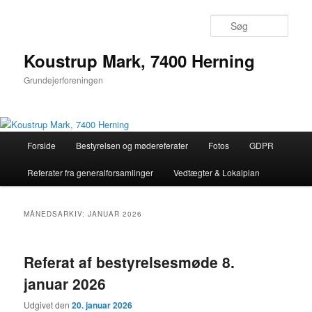
Søg
Koustrup Mark, 7400 Herning
Grundejerforeningen
Hovedmenu
Forside
Bestyrelsen og mødereferater
Fotos
GDPR
Fortsæt
Fortsæt
Referater fra generalforsamlinger
Vedtægter & Lokalplan
til
til
primært
sekundært
MÅNEDSARKIV:
JANUAR 2026
indhold
indhold
Referat af bestyrelsesmøde 8.
januar 2026
Udgivet den
20. januar 2026