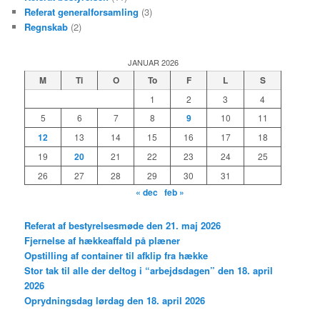
Referat generalforsamling
(3)
Regnskab
(2)
JANUAR 2026
M
Ti
O
To
F
L
S
1
2
3
4
5
6
7
8
9
10
11
12
13
14
15
16
17
18
19
20
21
22
23
24
25
26
27
28
29
30
31
« dec
feb »
Referat af bestyrelsesmøde den 21. maj 2026
Fjernelse af hækkeaffald på plæner
Opstilling af container til afklip fra hække
Stor tak til alle der deltog i “arbejdsdagen” den 18. april
2026
Oprydningsdag lørdag den 18. april 2026